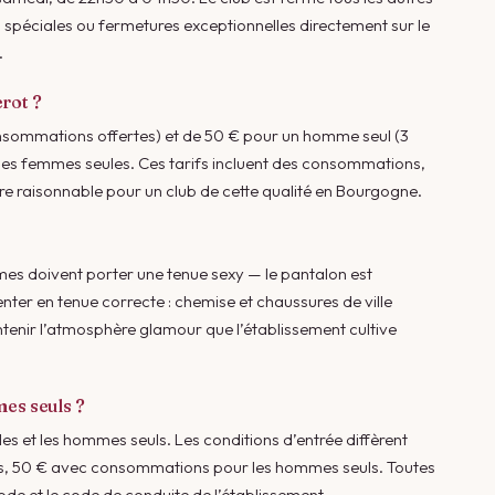
rées spéciales ou fermetures exceptionnelles directement sur le
.
erot ?
onsommations offertes) et de 50 € pour un homme seul (3
 les femmes seules. Ces tarifs incluent des consommations,
re raisonnable pour un club de cette qualité en Bourgogne.
mes doivent porter une tenue sexy — le pantalon est
ter en tenue correcte : chemise et chaussures de ville
tenir l’atmosphère glamour que l’établissement cultive
mes seuls ?
les et les hommes seuls. Les conditions d’entrée diffèrent
eules, 50 € avec consommations pour les hommes seuls. Toutes
ode et le code de conduite de l’établissement.