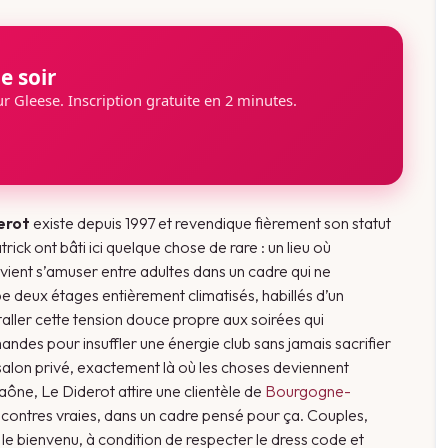
e soir
sur Gleese. Inscription gratuite en 2 minutes.
erot
existe depuis 1997 et revendique fièrement son statut
rick ont bâti ici quelque chose de rare : un lieu où
 vient s’amuser entre adultes dans un cadre qui ne
e deux étages entièrement climatisés, habillés d’un
nstaller cette tension douce propre aux soirées qui
des pour insuffler une énergie club sans jamais sacrifier
et salon privé, exactement là où les choses deviennent
ône, Le Diderot attire une clientèle de
Bourgogne-
rencontres vraies, dans un cadre pensé pour ça. Couples,
e bienvenu, à condition de respecter le dress code et