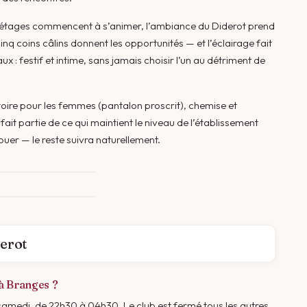
x étages commencent à s’animer, l’ambiance du Diderot prend
cinq coins câlins donnent les opportunités — et l’éclairage fait
aux : festif et intime, sans jamais choisir l’un au détriment de
toire pour les femmes (pantalon proscrit), chemise et
ait partie de ce qui maintient le niveau de l’établissement
ouer — le reste suivra naturellement.
erot
 à Branges ?
e samedi, de 22h30 à 04h30. Le club est fermé tous les autres