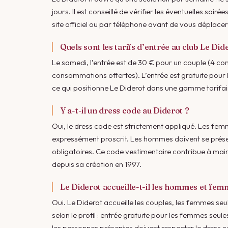
jours. Il est conseillé de vérifier les éventuelles soi
site officiel ou par téléphone avant de vous déplacer
Quels sont les tarifs d’entrée au club Le Did
Le samedi, l’entrée est de 30 € pour un couple (4 c
consommations offertes). L’entrée est gratuite pour
ce qui positionne Le Diderot dans une gamme tarifai
Y a-t-il un dress code au Diderot ?
Oui, le dress code est strictement appliqué. Les fem
expressément proscrit. Les hommes doivent se présen
obligatoires. Ce code vestimentaire contribue à main
depuis sa création en 1997.
Le Diderot accueille-t-il les hommes et fem
Oui. Le Diderot accueille les couples, les femmes seu
selon le profil : entrée gratuite pour les femmes s
les personnes présentes doivent respecter le dress c