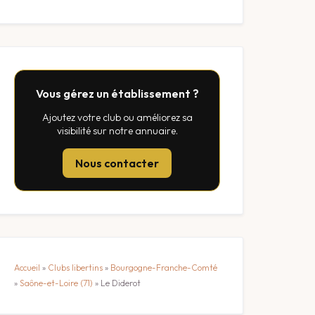
Vous gérez un établissement ?
Ajoutez votre club ou améliorez sa
visibilité sur notre annuaire.
Nous contacter
Accueil
»
Clubs libertins
»
Bourgogne-Franche-Comté
»
Saône-et-Loire (71)
»
Le Diderot