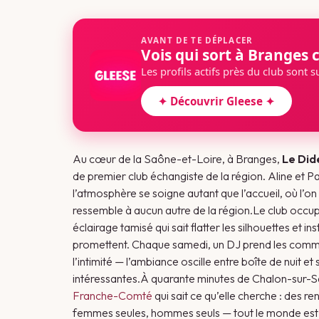
AVANT DE TE DÉPLACER
Vois qui sort à Branges c
Les profils actifs près du club sont 
✦ Découvrir Gleese ✦
Au cœur de la Saône-et-Loire, à Branges,
Le Did
de premier club échangiste de la région. Aline et Pat
l’atmosphère se soigne autant que l’accueil, où l’on
ressemble à aucun autre de la région.Le club occup
éclairage tamisé qui sait flatter les silhouettes et i
promettent. Chaque samedi, un DJ prend les comman
l’intimité — l’ambiance oscille entre boîte de nuit 
intéressantes.À quarante minutes de Chalon-sur-Sa
Franche-Comté
qui sait ce qu’elle cherche : des 
femmes seules, hommes seuls — tout le monde est l