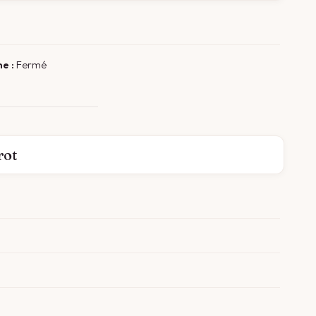
e :
Fermé
rot