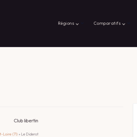
Régions
Comparatifs
Club libertin
-Loire (71)
»
Le Diderot